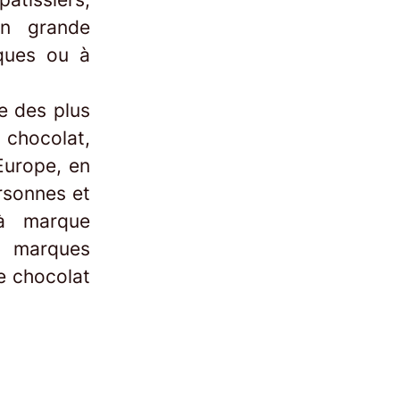
 en grande
rques ou à
e des plus
 chocolat,
Europe, en
rsonnes et
 à marque
 marques
e chocolat