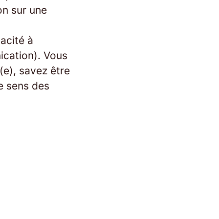
on sur une
acité à
nication). Vous
(e), savez être
le sens des