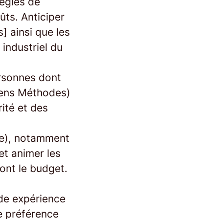
règles de
ûts. Anticiper
] ainsi que les
 industriel du
ersonnes dont
iens Méthodes)
ité et des
re), notamment
t animer les
dont le budget.
de expérience
de préférence