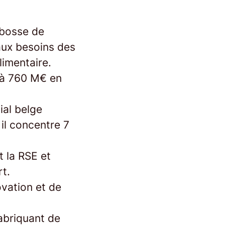
cabosse de
aux besoins des
imentaire.
e à 760 M€ en
ial belge
il concentre 7
 la RSE et
t.
vation et de
fabriquant de