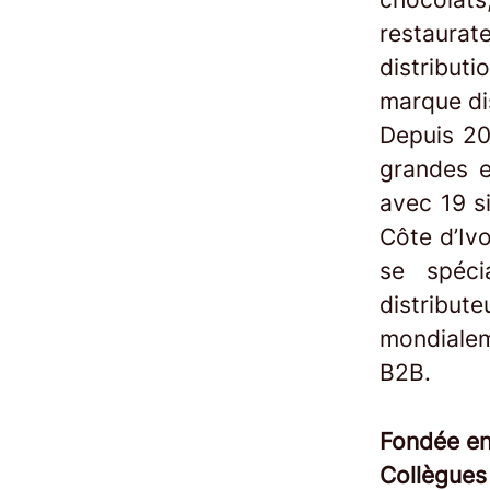
restaurat
distribut
marque dis
Depuis 20
grandes e
avec 19 s
Côte d’Iv
se spéci
distrib
mondialem
B2B.
Fondée e
Collègue