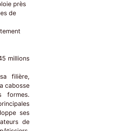
loie près
tes de
ectement
45 millions
 filière,
 la cabosse
s formes.
principales
loppe ses
sateurs de
pâtissiers,