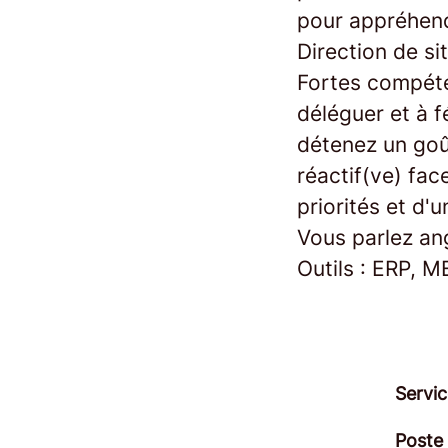
pour appréhend
Direction de si
Fortes compéte
déléguer et à f
détenez un goû
réactif(ve) fac
priorités et d'
Vous parlez ang
Outils : ERP, ME
Servic
Poste