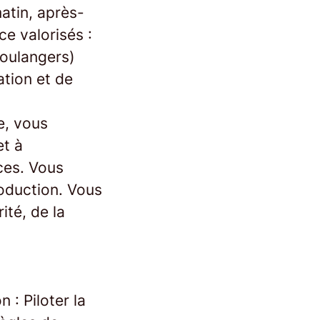
atin, après-
ce valorisés :
boulangers)
tion et de
e, vous
et à
ces. Vous
oduction. Vous
ité, de la
n : Piloter la