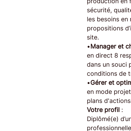
production en f
sécurité, quali
les besoins en 
propositions d’
site.
•
Manager et ch
en direct 8 re
dans un souci 
conditions de t
•
Gérer et opti
en mode projet
plans d'actions
Votre profil
:
Diplômé(e) d’u
professionnelle