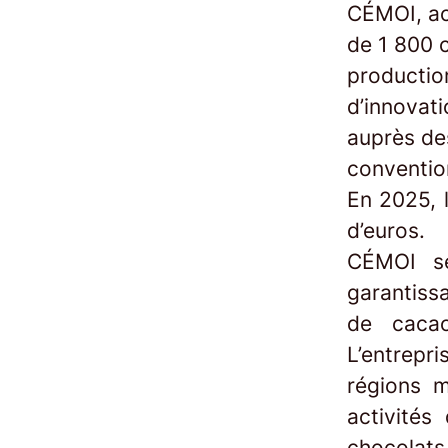
CÉMOI, ac
de 1 800 c
productio
d’innovati
auprès des
conventio
En 2025, l
d’euros.
CÉMOI se
garantissa
de cacao
L’entrepri
régions 
activités
chocolats,