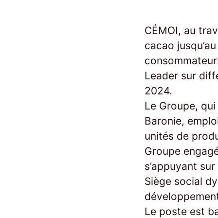
CÉMOI, au trave
cacao jusqu’au
consommateurs 
Leader sur diff
2024.
Le Groupe, qui 
Baronie, emploi
unités de prod
Groupe engagé 
s’appuyant sur
Siège social d
développement
Le poste est ba