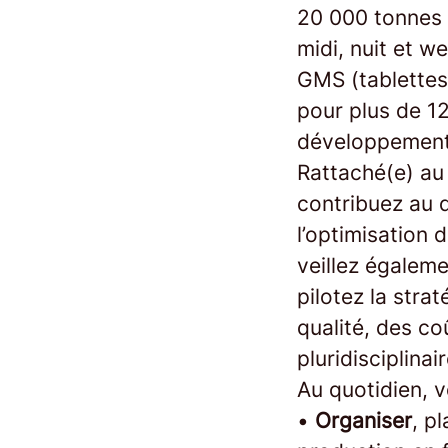
20 000 tonnes 
midi, nuit et w
GMS (tablettes)
pour plus de 1
développement
Rattaché(e) au 
contribuez au 
l’optimisation 
veillez égalem
pilotez la stra
qualité, des c
pluridisciplinair
Au quotidien, v
•
Organiser
, p