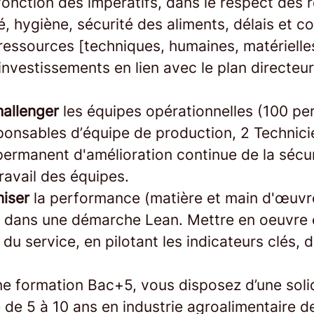
onction des impératifs, dans le respect des 
té, hygiène, sécurité des aliments, délais et co
ressources [techniques, humaines, matérielles
investissements en lien avec le plan directeur
allenger
les équipes opérationnelles (100 p
sponsables d’équipe de production, 2 Technic
permanent d'amélioration continue de la sécur
ravail des équipes.
miser
la performance (matière et main d'œuv
 dans une démarche Lean. Mettre en oeuvre e
 du service, en pilotant les indicateurs clés, 
ne formation Bac+5, vous disposez d’une soli
 de 5 à 10 ans en industrie agroalimentaire 