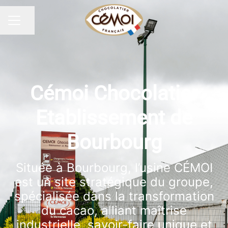
Partager la page
MENU CARRIÈRE
Cémoi Chocolatier
Etablissement de
Bourbourg
Située à Bourbourg, l’usine CÉMOI
est un site stratégique du groupe,
spécialisée dans la transformation
du cacao, alliant maîtrise
industrielle, savoir-faire unique et