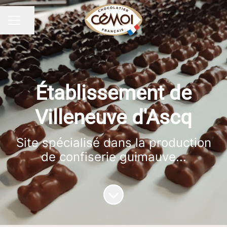
Partager la page
MENU CARRIÈRE
Établissement de
Villeneuve d'Ascq
Site spécialisé dans la production
de confiserie guimauve...
Faire défiler jusqu'au contenu